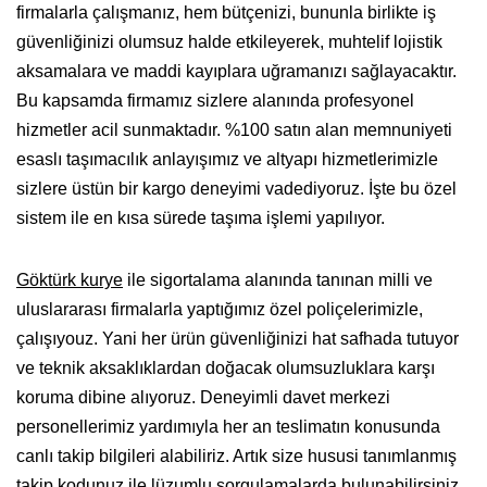
firmalarla çalışmanız, hem bütçenizi, bununla birlikte iş
güvenliğinizi olumsuz halde etkileyerek, muhtelif lojistik
aksamalara ve maddi kayıplara uğramanızı sağlayacaktır.
Bu kapsamda firmamız sizlere alanında profesyonel
hizmetler acil sunmaktadır. %100 satın alan memnuniyeti
esaslı taşımacılık anlayışımız ve altyapı hizmetlerimizle
sizlere üstün bir kargo deneyimi vadediyoruz. İşte bu özel
sistem ile en kısa sürede taşıma işlemi yapılıyor.
Göktürk kurye
ile sigortalama alanında tanınan milli ve
uluslararası firmalarla yaptığımız özel poliçelerimizle,
çalışıyouz. Yani her ürün güvenliğinizi hat safhada tutuyor
ve teknik aksaklıklardan doğacak olumsuzluklara karşı
koruma dibine alıyoruz. Deneyimli davet merkezi
personellerimiz yardımıyla her an teslimatın konusunda
canlı takip bilgileri alabiliriz. Artık size hususi tanımlanmış
takip kodunuz ile lüzumlu sorgulamalarda bulunabilirsiniz.