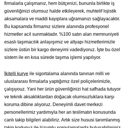
firmalarla çalışmanız, hem bütçenizi, bununla birlikte iş
güvenliğinizi olumsuz halde etkileyerek, muhtelif lojistik
aksamalara ve maddi kayıplara uğramanızı sağlayacaktır.
Bu kapsamda firmamız sizlere alanında profesyonel
hizmetler acil sunmaktadır. %100 satın alan memnuniyeti
esaslı taşımacılık anlayışımız ve altyapı hizmetlerimizle
sizlere üstün bir kargo deneyimi vadediyoruz. İşte bu özel
sistem ile en kısa sürede taşıma işlemi yapılıyor.
İkitelli kurye
ile sigortalama alanında tanınan milli ve
uluslararası firmalarla yaptığımız özel poliçelerimizle,
çalışıyouz. Yani her ürün güvenliğinizi hat safhada tutuyor
ve teknik aksaklıklardan doğacak olumsuzluklara karşı
koruma dibine alıyoruz. Deneyimli davet merkezi
personellerimiz yardımıyla her an teslimatın konusunda
canlı takip bilgileri alabiliriz. Artık size hususi tanımlanmış
takip kodunuz ile lüzumlu sorgulamalarda bulunabilirsiniz.