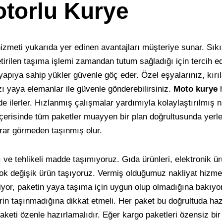
otorlu Kurye
izmeti yukarıda yer edinen avantajları müşteriye sunar. Sıkış
rilen taşıma işlemi zamandan tutum sağladığı için tercih edi
yapıya sahip yükler güvenle göç eder. Özel eşyalarınız, kırı
zı yaya elemanlar ile güvenle gönderebilirsiniz.
Moto kurye
h
de ilerler. Hızlanmış çalışmalar yardımıyla kolaylaştırılmış n
çerisinde tüm paketler muayyen bir plan doğrultusunda yerleş
arar görmeden taşınmış olur.
 ve tehlikeli madde taşımıyoruz. Gıda ürünleri, elektronik ürün
ok değişik ürün taşıyoruz. Vermiş olduğumuz nakliyat hizme
eliyor, paketin yaya taşıma için uygun olup olmadığına bakıyo
rin taşınmadığına dikkat etmeli. Her paket bu doğrultuda haz
eti özenle hazırlamalıdır. Eğer kargo paketleri özensiz bir 