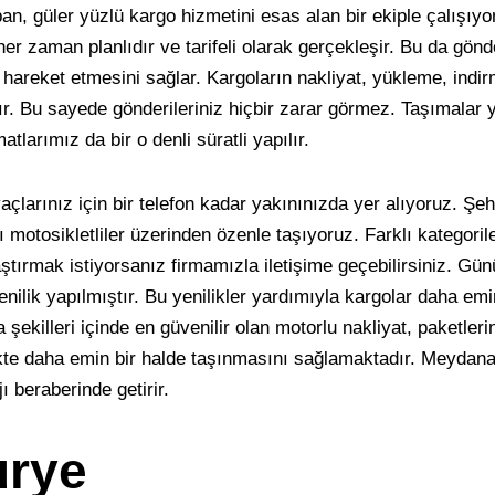
an, güler yüzlü kargo hizmetini esas alan bir ekiple çalışıyo
er zaman planlıdır ve tarifeli olarak gerçekleşir. Bu da gönde
hareket etmesini sağlar. Kargoların nakliyat, yükleme, indir
lır. Bu sayede gönderileriniz hiçbir zarar görmez. Taşımalar
atlarımız da bir o denli süratli yapılır.
açlarınız için bir telefon kadar yakınınızda yer alıyoruz. Ş
ı motosikletliler üzerinden özenle taşıyoruz. Farklı kategorile
ştırmak istiyorsanız firmamızla iletişime geçebilirsiniz. Gü
nilik yapılmıştır. Bu yenilikler yardımıyla kargolar daha em
ma şekilleri içinde en güvenilir olan motorlu nakliyat, paketle
kte daha emin bir halde taşınmasını sağlamaktadır. Meydana 
ı beraberinde getirir.
urye