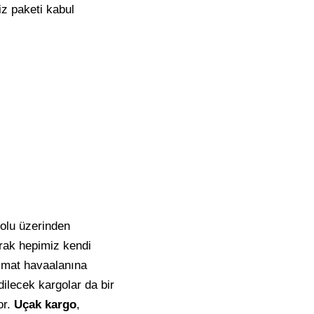
iz paketi kabul
olu üzerinden
arak hepimiz kendi
limat havaalanına
dilecek kargolar da bir
or.
Uçak kargo
,