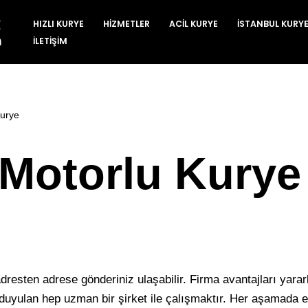
HIZLI KURYE
HIZMETLER
ACIL KURYE
İSTANBUL KURY
İLETIŞIM
Kurye
 Motorlu Kurye
dresten adrese gönderiniz ulaşabilir. Firma avantajları yararl
duyulan hep uzman bir şirket ile çalışmaktır. Her aşamada eğ