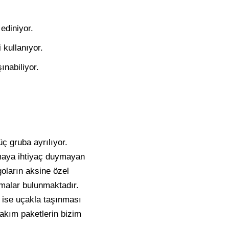
ediniyor.
 kullanıyor.
ınabiliyor.
ç gruba ayrılıyor.
amaya ihtiyaç duymayan
goların aksine özel
amalar bulunmaktadır.
 ise uçakla taşınması
rtakım paketlerin bizim