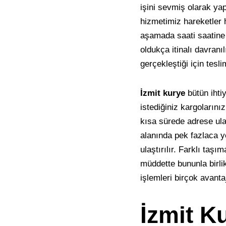
işini sevmiş olarak yap
hizmetimiz hareketler h
aşamada saati saatine 
oldukça itinalı davranı
gerçekleştiği için teslim
İzmit kurye
bütün ihtiy
istediğiniz kargolarınız
kısa sürede adrese ula
alanında pek fazlaca ye
ulaştırılır. Farklı taşı
müddette bununla birli
işlemleri birçok avantaj
İzmit K