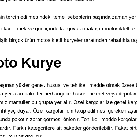
in tercih edilmesindeki temel sebeplerin başında zaman yer 
kar etmek ve gün içinde kargoyu almak için motosikletlileri
lişik birçok ürün motosikletli kuryeler tarafından rahatlıkla taş
oto Kurye
taşınan yükler genel, hususi ve tehlikeli madde olmak üzere ü
da yer alan paketler herhangi bir hususi hizmet veya depol
miz mamüller bu grupta yer alır. Özel kargolar ise genel kar
htiyaç duyar. Özel kargolar için takip edilmesi gereken aş
nda paketin zarar görmesi önlenir. Tehlikeli madde kargolar
dır. Farklı kategorilere ait paketler gönderilebilir. Fakat bi
ası müsait değildir.