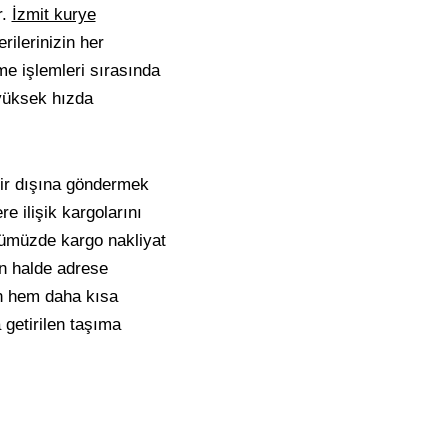
r.
İzmit kurye
rilerinizin her
me işlemleri sırasında
 yüksek hızda
ehir dışına göndermek
re ilişik kargolarını
nümüzde kargo nakliyat
in halde adrese
rin hem daha kısa
getirilen taşıma