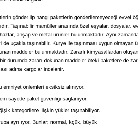
lerin gönderilip hangi paketlerin gönderilemeyeceği evvel öğ
dır. Taşınabilir mamüller arasında özel eşyalar, dosyalar, evr
ihazlar, ahşap ve metal ürünler bulunmaktadır. Aynı zamanda
ri de uçakla taşınabilir. Kurye ile taşınması uygun olmayan ü
kunan maddeler bulunmaktadır. Zararlı kimyasallardan oluşa
bir durumda zararı dokunan maddeler öteki paketlere de zara
ası adına kargolar incelenir.
u emniyet önlemleri eksiksiz alınıyor.
lem sayede paket güvenliği sağlanıyor.
şik kategorilere ilişkin yükler taşınabiliyor.
uba ayrılıyor. Bunlar; normal, kçük, büyük