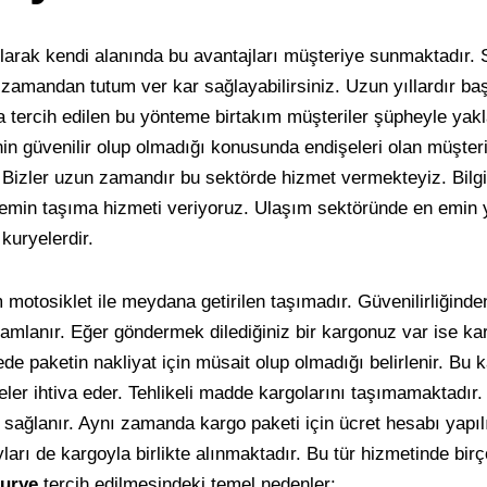
larak kendi alanında bu avantajları müşteriye sunmaktadır. Si
, zamandan tutum ver kar sağlayabilirsiniz. Uzun yıllardır ba
tercih edilen bu yönteme birtakım müşteriler şüpheyle ya
nin güvenilir olup olmadığı konusunda endişeleri olan müşteri
. Bizler uzun zamandır bu sektörde hizmet vermekteyiz. Bilgi
, emin taşıma hizmeti veriyoruz. Ulaşım sektöründe en emin y
kuryelerdir.
motosiklet ile meydana getirilen taşımadır. Güvenilirliğinde
mamlanır. Eğer göndermek dilediğiniz bir kargonuz var ise k
de paketin nakliyat için müsait olup olmadığı belirlenir. Bu k
eler ihtiva eder. Tehlikeli madde kargolarını taşımamaktadır
 sağlanır. Aynı zamanda kargo paketi için ücret hesabı yapılı
yları de kargoyla birlikte alınmaktadır. Bu tür hizmetinde bi
kurye
tercih edilmesindeki temel nedenler: