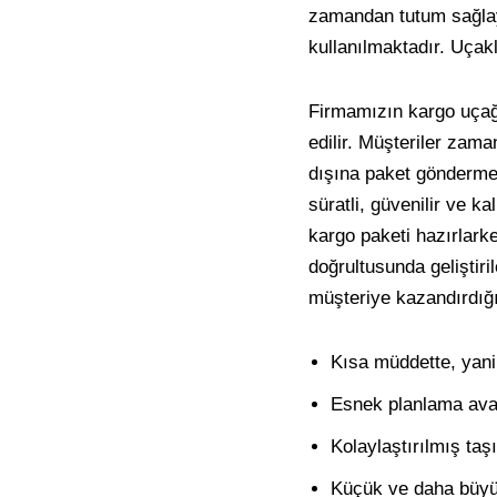
zamandan tutum sağlaya
kullanılmaktadır. Uçakla
Firmamızın kargo uçağı
edilir. Müşteriler za
dışına paket göndermek
süratli, güvenilir ve k
kargo paketi hazırlarke
doğrultusunda geliştiri
müşteriye kazandırdığı
Kısa müddette, yani 
Esnek planlama avan
Kolaylaştırılmış taş
Küçük ve daha büyük