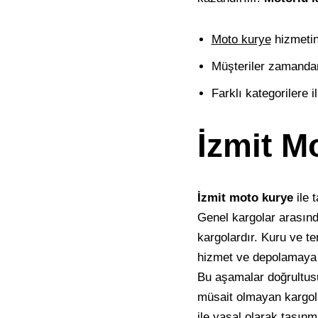
Moto kurye
hizmetin
Müşteriler zamandan 
Farklı kategorilere i
İzmit M
İzmit moto kurye
ile 
Genel kargolar arasın
kargolardır. Kuru ve te
hizmet ve depolamaya i
Bu aşamalar doğrultusu
müsait olmayan kargolar
ile yasal olarak taşınm