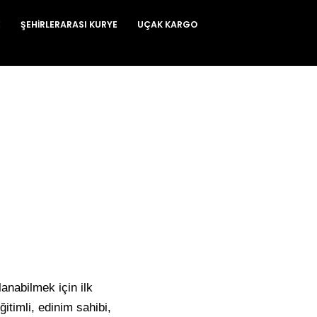
E
ŞEHIRLERARASI KURYE
UÇAK KARGO
anabilmek için ilk
itimli, edinim sahibi,